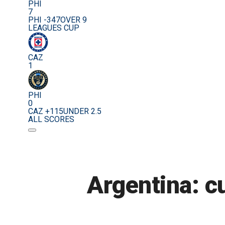
PHI
7
PHI -347
OVER 9
LEAGUES CUP
CAZ
1
PHI
0
CAZ +115
UNDER 2.5
ALL SCORES
Argentina: c