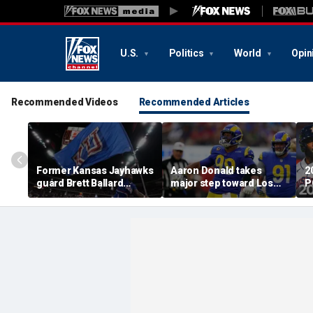
U.S.
Politics
World
Opin
Recommended Videos
Recommended Articles
Former Kansas Jayhawks
Aaron Donald takes
2
guard Brett Ballard
major step toward Los
P
seriously injured in
Angeles Rams return;
A
single-vehicle highway
decision expected soon
D
crash