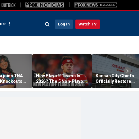
re
Log In
Watch TV
a joins TNA
New Playoff Teams In
Kansas City Chiefs
s Knockouts
2026? The 5 Non-Playoff
Officially Restore
'm over the
Teams Most Likely To
Arrowhead Stadium
Make It
Name