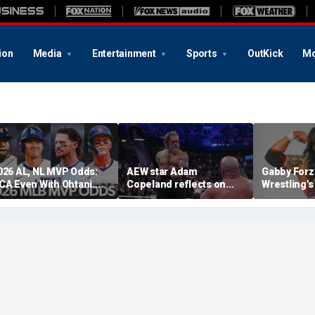
ion
Media
Entertainment
Sports
OutKick
Mo
026 AL, NL MVP Odds:
AEW star Adam
Gabby Forz
CA Even With Ohtani
Copeland reflects on
Wrestling'
fter Cubs Sweep
opportunity to compete
Division: 'I
odgers
at iconic Mexican venue
moon'