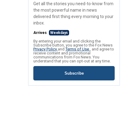
Get all the stories you need-to-know from
the most powerful name in news
delivered first thing every morning to your
inbox.
Arrives
Weekdays
By entering your email and clicking the
Subscribe button, you agree to the Fox News
Privacy Policy
and
Terms of Use
, and agree to
receive content and promotional
communications from Fox News. You
understand that you can opt-out at any time.
Subscribe