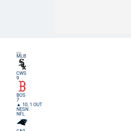
MLB
CWS
9
BOS
7
▲ 10, 1 OUT
NESN
NFL