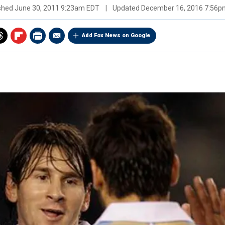
ished
June 30, 2011 9:23am EDT
|
Updated
December 16, 2016 7:56p
Add Fox News on Google