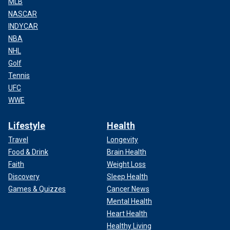
MLB
NASCAR
INDYCAR
NBA
NHL
Golf
Tennis
UFC
WWE
Lifestyle
Health
Travel
Longevity
Food & Drink
Brain Health
Faith
Weight Loss
Discovery
Sleep Health
Games & Quizzes
Cancer News
Mental Health
Heart Health
Healthy Living