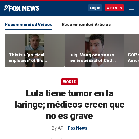
Log In
Watch TV
Recommended Videos
Recommended Articles
This is a ‘political
Luigi Mangione seeks
GOP 
implosion’ of the
live broadcast of CEO
Amer
Democratic Party:
murder trial
frust
Former Clinton advisor
lies
WORLD
Lula tiene tumor en la
laringe; médicos creen que
no es grave
By
AP
Fox News