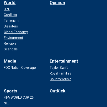
World
Opinion
U.N.
Conflicts
Terrorism
Disasters
Global Economy
Environment
Religion
Scandals
Media
Entertainment
FOX Nation Coverage
Taylor Swift
Royal Families
Country Music
Sports
OutKick
FIFA WORLD CUP 26
NFL