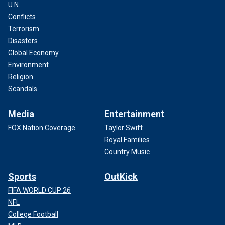
U.N.
Conflicts
Terrorism
Disasters
Global Economy
Environment
Religion
Scandals
Media
Entertainment
FOX Nation Coverage
Taylor Swift
Royal Families
Country Music
Sports
OutKick
FIFA WORLD CUP 26
NFL
College Football