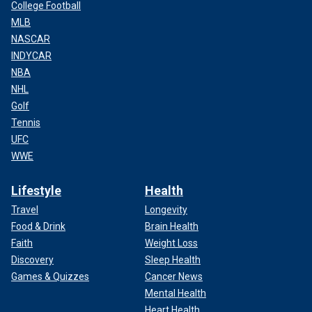
College Football
MLB
NASCAR
INDYCAR
NBA
NHL
Golf
Tennis
UFC
WWE
Lifestyle
Health
Travel
Longevity
Food & Drink
Brain Health
Faith
Weight Loss
Discovery
Sleep Health
Games & Quizzes
Cancer News
Mental Health
Heart Health