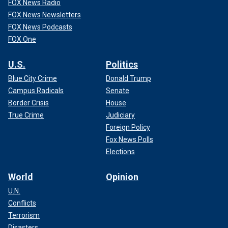
FOX News Radio
FOX News Newsletters
FOX News Podcasts
FOX One
U.S.
Politics
Blue City Crime
Donald Trump
Campus Radicals
Senate
Border Crisis
House
True Crime
Judiciary
Foreign Policy
Fox News Polls
Elections
World
Opinion
U.N.
Conflicts
Terrorism
Disasters