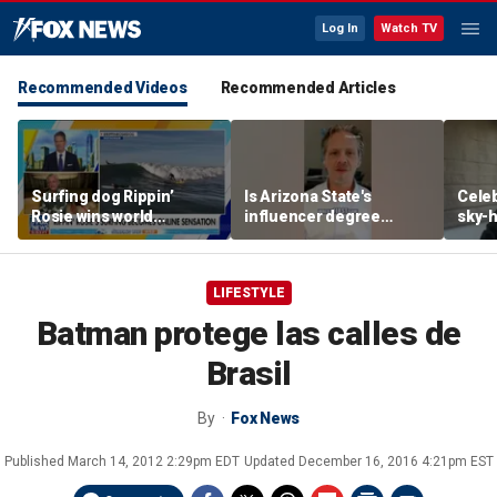
Log In
Watch TV
Recommended Videos
Recommended Articles
Surfing dog Rippin’
Is Arizona State's
Celeb
Rosie wins world
influencer degree
sky-h
championship, becomes
pandering to Gen Z?
price
online sensation
avoca
LIFESTYLE
Batman protege las calles de
Brasil
By
Fox News
Published
March 14, 2012 2:29pm EDT
Updated
December 16, 2016 4:21pm EST