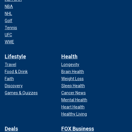
NBA
NHL
Golf
Tennis
UFC
WWE
Lifestyle
Health
Travel
Longevity
Food & Drink
Brain Health
Faith
Weight Loss
Discovery
Sleep Health
Games & Quizzes
Cancer News
Mental Health
Heart Health
Healthy Living
Deals
FOX Business